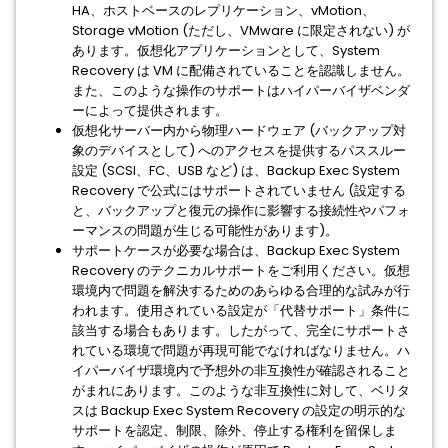
HA、ホストベースのレプリケーション、vMotion、
Storage vMotion (ただし、VMware に限定されない) が
あります。仮想化アプリケーションとして、System
Recovery は VM に配備されていることを認識しません。
また、このような操作のサポートはハイパーバイザベンダ
ーによって提供されます。
仮想化サーバー内から物理ハードウェア (バックアップ対
象のデバイスとして) へのアクセスを提供するパススルー
設定 (SCSI、FC、USB など) は、Backup Exec System
Recovery で公式にはサポートされていません (設定する
と、バックアップと復元の操作に影響する接続性やパフォ
ーマンスの問題が生じる可能性があります)。
サポートケースが必要な場合は、Backup Exec System
Recovery のテクニカルサポートをご利用ください。仮想
環境内で問題を解決するためのあらゆる合理的な試みが行
われます。使用されている設定が「代替サポート」条件に
該当する場合もあります。したがって、完全にサポートさ
れている環境で問題が再現可能でなければなりません。ハ
イパーバイザ環境内で予想外の非互換性が確認されること
がまれにあります。このような非互換性に対して、ベリタ
スは Backup Exec System Recovery の設定の明示的な
サポートを認定、制限、除外、停止する権利を留保しま