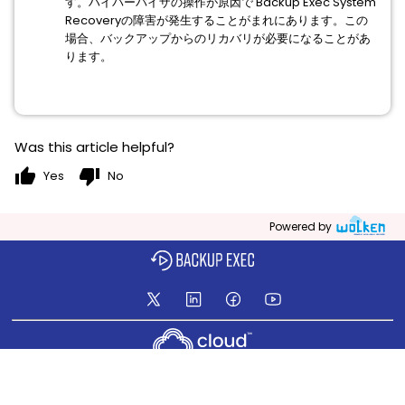
す。ハイパーバイザの操作が原因で Backup Exec System
Recoveryの障害が発生することがまれにあります。この
場合、バックアップからのリカバリが必要になることがあ
ります。
Was this article helpful?
thumb_up
thumb_down
Yes
No
Powered by